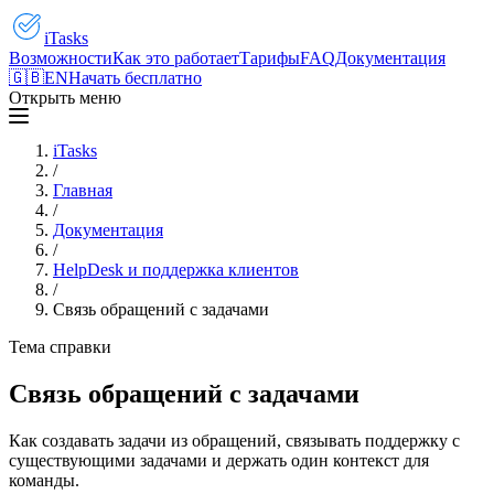
iTasks
Возможности
Как это работает
Тарифы
FAQ
Документация
🇬🇧
EN
Начать бесплатно
Открыть меню
iTasks
/
Главная
/
Документация
/
HelpDesk и поддержка клиентов
/
Связь обращений с задачами
Тема справки
Связь обращений с задачами
Как создавать задачи из обращений, связывать поддержку с
существующими задачами и держать один контекст для
команды.