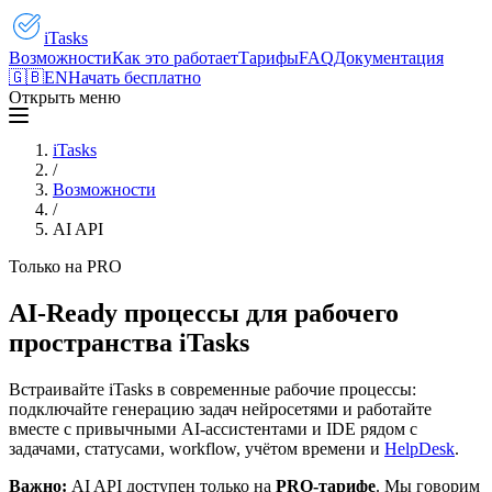
iTasks
Возможности
Как это работает
Тарифы
FAQ
Документация
🇬🇧
EN
Начать бесплатно
Открыть меню
iTasks
/
Возможности
/
AI API
Только на PRO
AI-Ready процессы для рабочего
пространства iTasks
Встраивайте iTasks в современные рабочие процессы:
подключайте генерацию задач нейросетями и работайте
вместе с привычными AI-ассистентами и IDE рядом с
задачами, статусами, workflow, учётом времени и
HelpDesk
.
Важно:
AI API доступен только на
PRO-тарифе
. Мы говорим