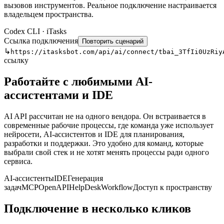
вызовов инструментов. Реальное подключение настраивается
владельцем пространства.
Codex CLI · iTasks
Ссылка подключения
Повторить сценарий
↳
https://itasksbot.com/api/ai/connect/tbai_3TfIi0UzRiy
ссылку
Команда
$
codex
--mcp itasks
Работайте с любимыми AI-
ассистентами и IDE
AI API рассчитан не на одного вендора. Он встраивается в
•
читать проекты, участников и статусы пространства
современные рабочие процессы, где команда уже использует
•
искать, создавать и обновлять задачи
нейросети, AI-ассистентов и IDE для планирования,
•
назначать ответственных, дедлайны и приоритеты
разработки и поддержки. Это удобно для команд, которые
•
работать с подзадачами, комментариями и учётом
выбрали свой стек и не хотят менять процессы ради одного
времени
сервиса.
•
читать HelpDesk-обращения, отвечать клиентам и
оставлять внутренние заметки
AI-ассистенты
IDE
Генерация
•
связывать обращения с задачами и выполнять workflow-
задач
MCP
OpenAPI
HelpDesk
Workflow
Доступ к пространству
переходы