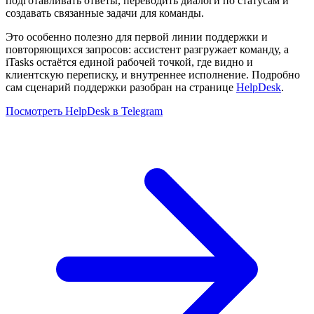
внешней поддержки. Если ваши клиенты пишут в Telegram-
ботов, AI может помогать разбирать входящие обращения,
подготавливать ответы, переводить диалоги по статусам и
создавать связанные задачи для команды.
Это особенно полезно для первой линии поддержки и
повторяющихся запросов: ассистент разгружает команду, а
iTasks остаётся единой рабочей точкой, где видно и
клиентскую переписку, и внутреннее исполнение. Подробно
сам сценарий поддержки разобран на странице
HelpDesk
.
Посмотреть HelpDesk в Telegram