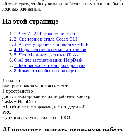
об этом сразу, чтобы у команд на бесплатном плане не было
ложных ожиданий.
На этой странице
1. Чем AI API реально полезен
2. Сценарий в стиле Codex CLI
3. AI-ready процессы и любимые IDE
4. Подключение в несколько кликов
5. Что AI сможет делать в iTasks
6. AI для автоматизации HelpDesk
7. Безопасность и контроль доступа
8. Кому это особенно подходит
1 ссылка
быстрое подключение ассистента
1 пространство
доступ изолирован на один рабочий контур
Tasks + HelpDesk
AI работает и с задачами, и с поддержкой
PRO
функция доступна только на PRO
AI помогает двигать реальную работу