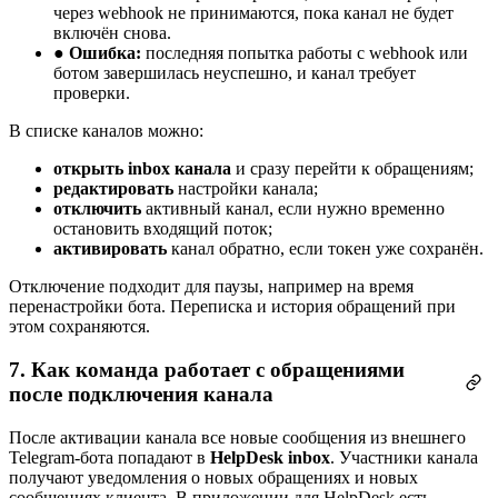
через webhook не принимаются, пока канал не будет
включён снова.
●
Ошибка:
последняя попытка работы с webhook или
ботом завершилась неуспешно, и канал требует
проверки.
В списке каналов можно:
открыть inbox канала
и сразу перейти к обращениям;
редактировать
настройки канала;
отключить
активный канал, если нужно временно
остановить входящий поток;
активировать
канал обратно, если токен уже сохранён.
Отключение подходит для паузы, например на время
перенастройки бота. Переписка и история обращений при
этом сохраняются.
7. Как команда работает с обращениями
после подключения канала
После активации канала все новые сообщения из внешнего
Telegram-бота попадают в
HelpDesk inbox
. Участники канала
получают уведомления о новых обращениях и новых
сообщениях клиента. В приложении для HelpDesk есть