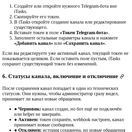
Создайте или откройте нужного Telegram-бота вне
iTasks.
Скопируйте его токен.
В iTasks откройте создание канала или редактирование
существующего.
Вставьте токен в поле
«Токен Telegram-бота»
.
Заполните остальные параметры канала и нажмите
«Добавить канал»
или
«Сохранить канал»
.
Если вы редактируете уже активный канал, текущий токен не
показывается целиком. Если оставить поле пустым, iTasks
сохранит существующий токен без изменений.
6. Статусы канала, включение и отключение
После сохранения канал попадает в один из технических
статусов. Они нужны, чтобы администратор сразу видел,
принимает ли канал новые обращения.
●
Черновик:
канал создан, но бот ещё не подключён
или helper не завершён.
●
Активен:
токен сохранён, webhook настроен, канал
принимает новые сообщения.
●
Отключен:
история сохранена, но новые обращения