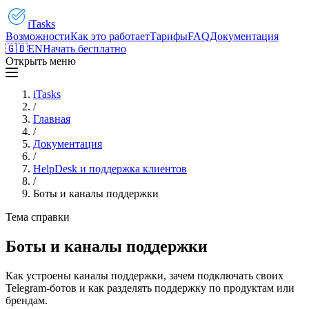
iTasks
Возможности
Как это работает
Тарифы
FAQ
Документация
🇬🇧
EN
Начать бесплатно
Открыть меню
iTasks
/
Главная
/
Документация
/
HelpDesk и поддержка клиентов
/
Боты и каналы поддержки
Тема справки
Боты и каналы поддержки
Как устроены каналы поддержки, зачем подключать своих
Telegram-ботов и как разделять поддержку по продуктам или
брендам.