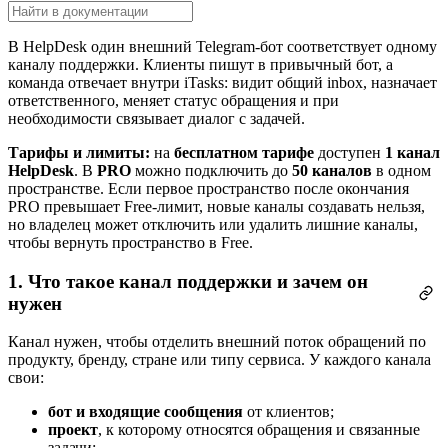
В HelpDesk один внешний Telegram-бот соответствует одному
каналу поддержки. Клиенты пишут в привычный бот, а
команда отвечает внутри iTasks: видит общий inbox, назначает
ответственного, меняет статус обращения и при
необходимости связывает диалог с задачей.
Тарифы и лимиты:
на
бесплатном тарифе
доступен
1 канал
HelpDesk
. В
PRO
можно подключить до
50 каналов
в одном
пространстве. Если первое пространство после окончания
PRO превышает Free-лимит, новые каналы создавать нельзя,
но владелец может отключить или удалить лишние каналы,
чтобы вернуть пространство в Free.
1. Что такое канал поддержки и зачем он
нужен
Канал нужен, чтобы отделить внешний поток обращений по
продукту, бренду, стране или типу сервиса. У каждого канала
свои:
бот и входящие сообщения
от клиентов;
проект
, к которому относятся обращения и связанные
задачи;