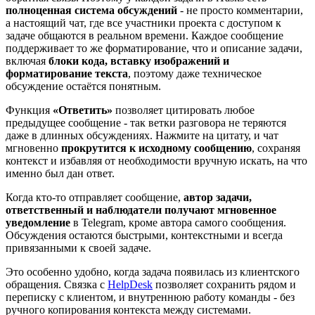
полноценная система обсуждений
- не просто комментарии,
а настоящий чат, где все участники проекта с доступом к
задаче общаются в реальном времени. Каждое сообщение
поддерживает то же форматирование, что и описание задачи,
включая
блоки кода, вставку изображений и
форматирование текста
, поэтому даже техническое
обсуждение остаётся понятным.
Функция
«Ответить»
позволяет цитировать любое
предыдущее сообщение - так ветки разговора не теряются
даже в длинных обсуждениях. Нажмите на цитату, и чат
мгновенно
прокрутится к исходному сообщению
, сохраняя
контекст и избавляя от необходимости вручную искать, на что
именно был дан ответ.
Когда кто-то отправляет сообщение,
автор задачи,
ответственный и наблюдатели получают мгновенное
уведомление
в Telegram, кроме автора самого сообщения.
Обсуждения остаются быстрыми, контекстными и всегда
привязанными к своей задаче.
Это особенно удобно, когда задача появилась из клиентского
обращения. Связка с
HelpDesk
позволяет сохранить рядом и
переписку с клиентом, и внутреннюю работу команды - без
ручного копирования контекста между системами.