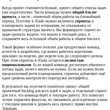
Когда проект становится больше, одного общего списка задач
уже недостаточно. Части команды нужен
общий бэклог
проекта
, а части - понятный объём работы на ближайший
период. Поэтому в iTasks можно включить
спринты
и
планировать задачи по итерациям, не отказываясь от
привычной структуры проекта. Вы формируете спринт из
задач проекта, видите, что вошло в текущий цикл, и
сохраняете весь остальной объём работы в общем бэклоге.
Такой формат особенно полезен для продуктовых команд,
агентств и разработки, где важно работать короткими
циклами: на неделю, две недели или до следующего релиза.
При этом спринты в iTasks остаются
полностью
опциональными
. Если вашей команде достаточно обычного
потока задач, ничего менять не нужно. Если же нужен более
предсказуемый ритм планирования, спринты добавляют ещё
один уровень контроля без перегрузки интерфейса.
В результате вы получаете понятную связку: общий
проектный backlog для всех идей и задач, и отдельный спринт
для того, что команда берёт в текущую работу. Это помогает
лучше управлять фокусом, не смешивать долгосрочные планы
с текущим циклом и держать весь процесс прямо внутри
Telegram.