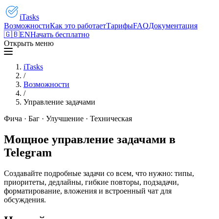
iTasks
Возможности
Как это работает
Тарифы
FAQ
Документация
🇬🇧
EN
Начать бесплатно
Открыть меню
iTasks
/
Возможности
/
Управление задачами
Фича · Баг · Улучшение · Техническая
Мощное управление задачами в
Telegram
Создавайте подробные задачи со всем, что нужно: типы,
приоритеты, дедлайны, гибкие повторы, подзадачи,
форматирование, вложения и встроенный чат для
обсуждения.