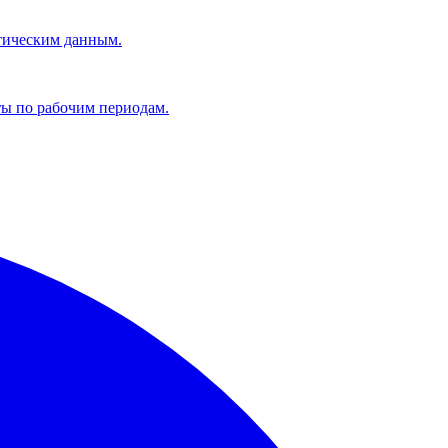
ктическим данным.
аты по рабочим периодам.