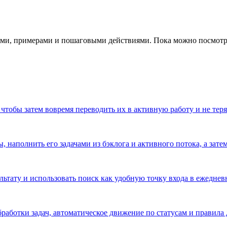
ми, примерами и пошаговыми действиями. Пока можно посмотрет
, чтобы затем вовремя переводить их в активную работу и не те
, наполнить его задачами из бэклога и активного потока, а зате
ультату и использовать поиск как удобную точку входа в ежедне
бработки задач, автоматическое движение по статусам и правила