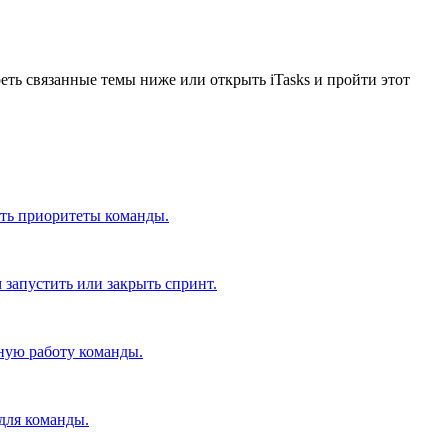
ь связанные темы ниже или открыть iTasks и пройти этот
рять приоритеты команды.
м запустить или закрыть спринт.
вную работу команды.
 для команды.