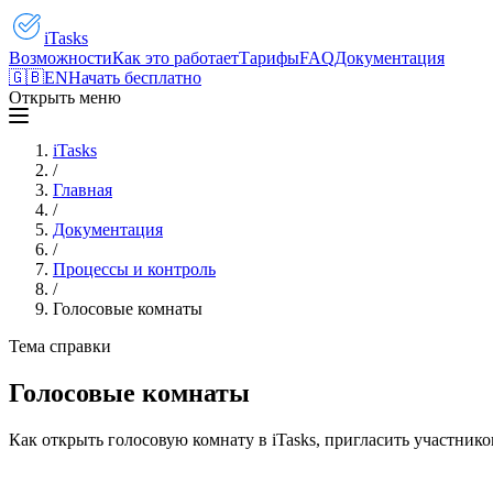
iTasks
Возможности
Как это работает
Тарифы
FAQ
Документация
🇬🇧
EN
Начать бесплатно
Открыть меню
iTasks
/
Главная
/
Документация
/
Процессы и контроль
/
Голосовые комнаты
Тема справки
Голосовые комнаты
Как открыть голосовую комнату в iTasks, пригласить участник