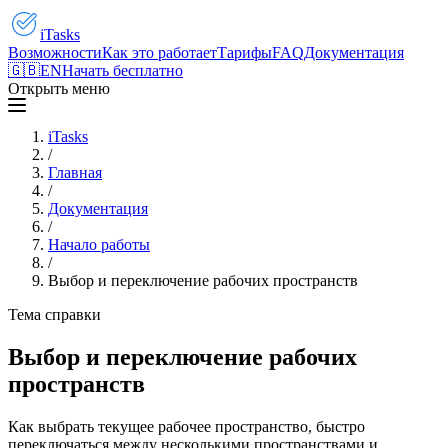
iTasks
Возможности
Как это работает
Тарифы
FAQ
Документация
🇬🇧
EN
Начать бесплатно
Открыть меню
iTasks
/
Главная
/
Документация
/
Начало работы
/
Выбор и переключение рабочих пространств
Тема справки
Выбор и переключение рабочих
пространств
Как выбрать текущее рабочее пространство, быстро
переключаться между несколькими пространствами и