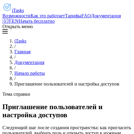
iTasks
Возможности
Как это работает
Тарифы
FAQ
Документация
🇬🇧
EN
Начать бесплатно
Открыть меню
iTasks
/
Главная
/
Документация
/
Начало работы
/
Приглашение пользователей и настройка доступов
Тема справки
Приглашение пользователей и
настройка доступов
Следующий шаг после создания пространства: как пригласить
пользователей, выбрать роль и открыть доступ к нужным