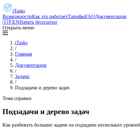
iTasks
Возможности
Как это работает
Тарифы
FAQ
Документация
🇬🇧
EN
Начать бесплатно
Открыть меню
iTasks
/
Главная
/
Документация
/
Задачи
/
Подзадачи и дерево задач
Тема справки
Подзадачи и дерево задач
Как разбивать большие задачи на подзадачи нескольких уровней