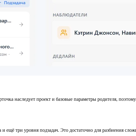
арточка наследует проект и базовые параметры родителя, поэтому
а и ещё три уровня подзадач. Это достаточно для разбиения слож